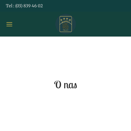
Tel :
(03) 839 46 02
O nas