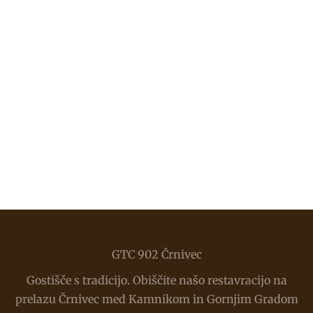
Možnost praznovanj za razne obletnice, slavja,
birme, obhajila. Za vas poskrbimo v vseh letnih
časih.
GTC 902 Črnivec
Gostišče s tradicijo. Obiščite našo restavracijo na
prelazu Črnivec med Kamnikom in Gornjim Gradom