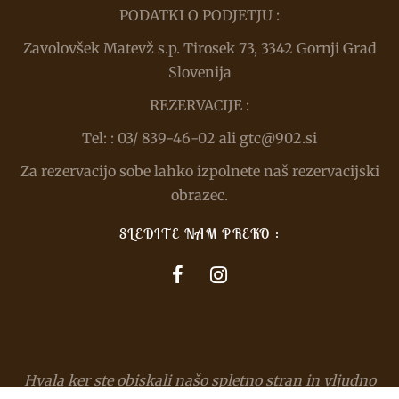
PODATKI O PODJETJU :
Zavolovšek Matevž s.p. Tirosek 73, 3342 Gornji Grad
Slovenija
REZERVACIJE :
Tel: : 03/ 839-46-02 ali gtc@902.si
Za rezervacijo sobe lahko izpolnete naš rezervacijski
obrazec.
SLEDITE NAM PREKO :
Hvala ker ste obiskali našo spletno stran in vljudno