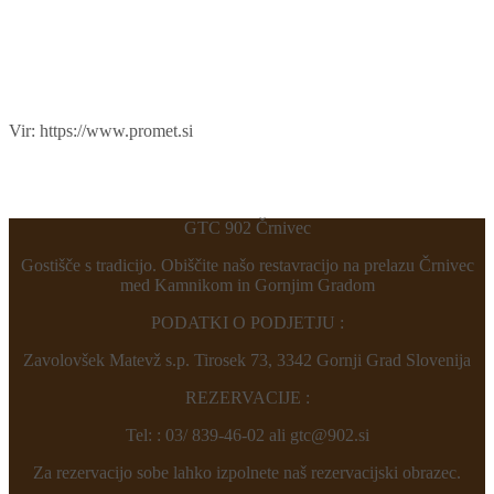
Vir: https://www.promet.si
GTC 902 Črnivec
Gostišče s tradicijo. Obiščite našo restavracijo na prelazu Črnivec
med Kamnikom in Gornjim Gradom
PODATKI O PODJETJU :
Zavolovšek Matevž s.p. Tirosek 73, 3342 Gornji Grad Slovenija
REZERVACIJE :
Tel: : 03/ 839-46-02 ali gtc@902.si
Za rezervacijo sobe lahko izpolnete naš rezervacijski obrazec.