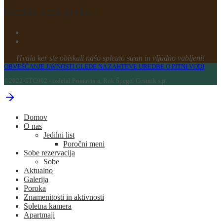
Sledite nam preko :
Hvala ker ste obiskali našo spletno stran in vljudno vabljeni!
OBVEŠČANJE JAVNOSTI GLEDE NA ZAHTEVE UREDBE O PITNI VODI
©2022 GTC902 - izdelal Primavista, Rok Špegel Cestnik s.p.
Domov
O nas
Jedilni list
Poročni meni
Sobe rezervacija
Sobe
Aktualno
Galerija
Poroka
Znamenitosti in aktivnosti
Spletna kamera
Apartmaji