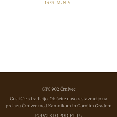
1435 M.N.V.
Menina planina
1666 M.N.V.
1453 M.N.V.
Lepenatka
Alpski vrt Golte
1425 M.N.V.
Terme Snovik
SMUČIŠČE
NAJVIŠJE LEŽEČE TERME
GTC 902 Črnivec
Gostišče s tradicijo. Obiščite našo restavracijo na
prelazu Črnivec med Kamnikom in Gornjim Gradom
PODATKI O PODJETJU :