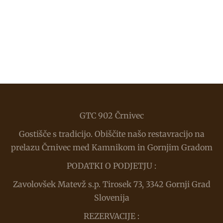
GTC 902 Črnivec
Gostišče s tradicijo. Obiščite našo restavracijo na
prelazu Črnivec med Kamnikom in Gornjim Gradom
PODATKI O PODJETJU :
Zavolovšek Matevž s.p. Tirosek 73, 3342 Gornji Grad
Slovenija
REZERVACIJE :