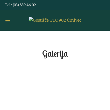
Tel :
(03) 839 46 02
Galerija