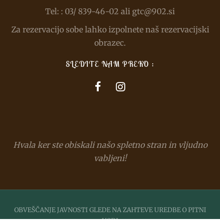
Tel: : 03/ 839-46-02 ali gtc@902.si
Za rezervacijo sobe lahko izpolnete naš rezervacijski
obrazec.
SLEDITE NAM PREKO :
Hvala ker ste obiskali našo spletno stran in vljudno
vabljeni!
OBVEŠČANJE JAVNOSTI GLEDE NA ZAHTEVE UREDBE O PITNI