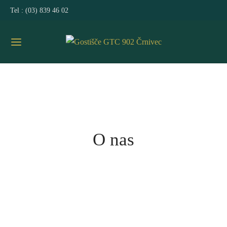
Tel :
(03) 839 46 02
O nas