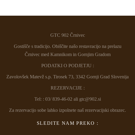
GTC 902 Črnivec
Gostišče s tradicijo. Obiščite našo restavracijo na prelazu
Črnivec med Kamnikom in Gornjim Gradom
PODATKI O PODJETJU :
Zavolovšek Matevž s.p. Tirosek 73, 3342 Gornji Grad Slovenija
REZERVACIJE :
Tel: : 03/ 839-46-02 ali gtc@902.si
Za rezervacijo sobe lahko izpolnete naš rezervacijski obrazec.
SLEDITE NAM PREKO :