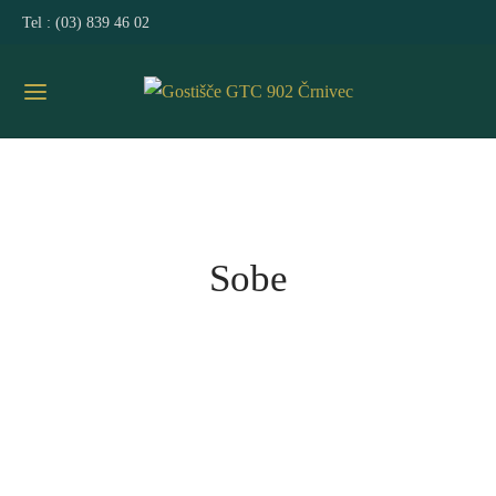
Tel :
(03) 839 46 02
Sobe