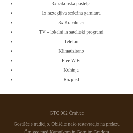
3x zakonska postelja
1x raztegljiva sedežna garnitura
3x Kopalnica
TV – lokalni in satelitski programi
Telefon
Klimatizirano
Free WiFi
Kuhinja
Razgled
GTC 902 Črnivec
Gostišče s tradicijo. Obiščite našo restavracijo na prelazu
Črnivec med Kamnikom in Gornjim Gradom