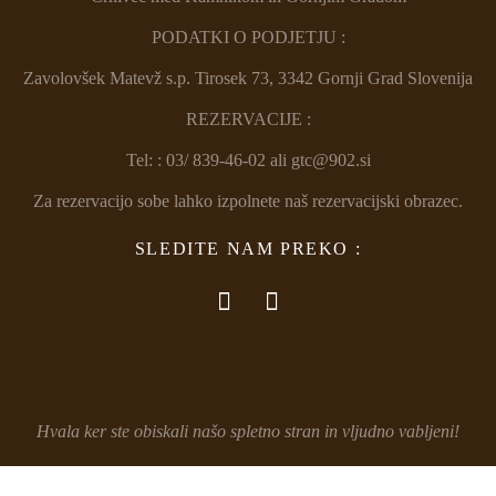
PODATKI O PODJETJU :
Zavolovšek Matevž s.p. Tirosek 73, 3342 Gornji Grad Slovenija
REZERVACIJE :
Tel: : 03/ 839-46-02 ali gtc@902.si
Za rezervacijo sobe lahko izpolnete naš rezervacijski obrazec.
SLEDITE NAM PREKO :
Hvala ker ste obiskali našo spletno stran in vljudno vabljeni!