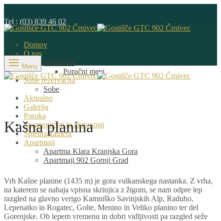
Tel :
(03) 839 46 02
Domov
O nas
Jedilni list
Menu
Poročni meni
Sobe rezervacija
Sobe
Aktualno
Galerija
Poroka
Kašna planina
Znamenitosti in aktivnosti
Spletna kamera
Apartmaji
Apartma Klara Kranjska Gora
Apartmaji 902 Gornji Grad
Vrh Kašne planine (1435 m) je gora vulkanskega nastanka. Z vrha,
na katerem se nahaja vpisna skrinjica z žigom, se nam odpre lep
razgled na glavno verigo Kamniško Savinjskih Alp, Raduho,
Lepenatko in Rogatec, Golte, Menino in Veliko planino ter del
Gorenjske. Ob lepem vremenu in dobri vidljivosti pa razgled seže