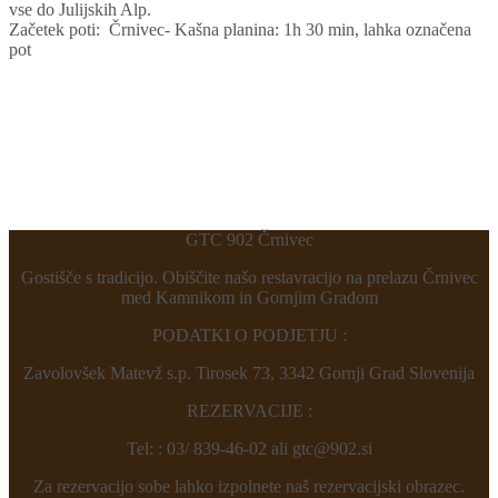
vse do Julijskih Alp.
Začetek poti: Črnivec- Kašna planina: 1h 30 min, lahka označena
pot
GTC 902 Črnivec
Gostišče s tradicijo. Obiščite našo restavracijo na prelazu Črnivec
med Kamnikom in Gornjim Gradom
PODATKI O PODJETJU :
Zavolovšek Matevž s.p. Tirosek 73, 3342 Gornji Grad Slovenija
REZERVACIJE :
Tel: : 03/ 839-46-02 ali gtc@902.si
Za rezervacijo sobe lahko izpolnete naš rezervacijski obrazec.