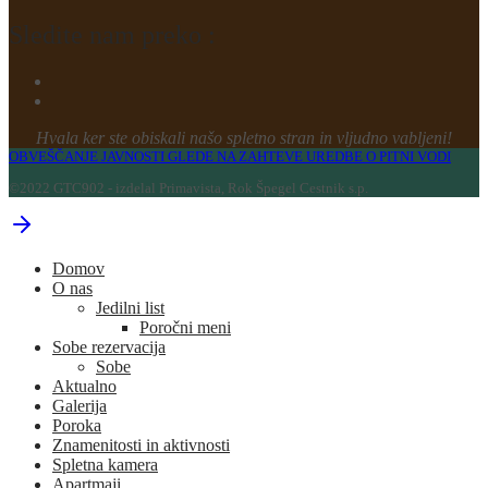
Sledite nam preko :
Hvala ker ste obiskali našo spletno stran in vljudno vabljeni!
OBVEŠČANJE JAVNOSTI GLEDE NA ZAHTEVE UREDBE O PITNI VODI
©2022 GTC902 - izdelal Primavista, Rok Špegel Cestnik s.p.
Domov
O nas
Jedilni list
Poročni meni
Sobe rezervacija
Sobe
Aktualno
Galerija
Poroka
Znamenitosti in aktivnosti
Spletna kamera
Apartmaji