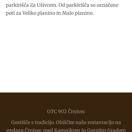
parkirišča Za Ušivcem. Od parkirišča so označene
poti za Veliko planino in Malo planino.
GTC 902 Črnivec
Gostišče s tradicijo. Obiščite našo restavracijo na
prelazu Črnivec med Kamnikom in Gornjim Gradom